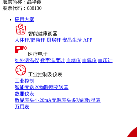
股票简称：晶华微
股票代码：688130
应用方案
智能健康衡器
人体秤/健康秤
厨房秤
安晶生活 APP
医疗电子
红外测温仪
数字温度计
血糖仪
血氧仪
血压计
工业控制及仪表
工业控制
智能变送器
物联网变送器
数显仪表
数显表头
4~20mA无源表头
多功能数显表
万用表