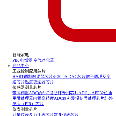
智能家电
PIR
电饭煲
空气净化器
产品中心
工业控制应用芯片
HART调制解调器芯片
4~20mA DAC芯片
信号调理及变
送芯片
温度变送器芯片
传感器测量芯片
带高精度ADC的SoC
脂肪秤专用芯片
ADC、AFE
32位通
用微处理器内置高精度ADC
红外测温信号处理芯片
红外
感应（PIR）芯片
仪表测量芯片
计量仪表及万用表芯片
数显仪表芯片