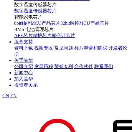
数字温度传感器芯片
数字温度传感器芯片
智能家电芯片
8bit触控MCU产品芯片
32bit触控MCU产品芯片
BMS 电池管理芯片
AFE芯片
保护芯片
库仑计芯片
服务支持
资料下载
视频专区
常见问题
样片申请和购买
开发者论
坛
关于晶华
公司介绍
发展历程
荣誉专利
合作伙伴
联系我们
新闻中心
加入晶华
投资者关系
CN
EN