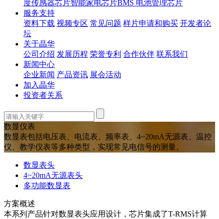
度传感器芯片
智能家电芯片
BMS 电池管理芯片
服务支持
资料下载
视频专区
常见问题
样片申请和购买
开发者论
坛
关于晶华
公司介绍
发展历程
荣誉专利
合作伙伴
联系我们
新闻中心
企业新闻
产品资讯
展会活动
加入晶华
投资者关系
数显仪表
数显表包括电压表、电流表、频率表、4~20mA无源表、温控
仪、教学仪表等多种类型，实现常见电信号的测量。
数显表头
4~20mA无源表头
多功能数显表
方案概述
本系列产品针对数显表头应用设计，芯片集成了T-RMS计算