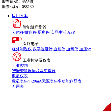
股票简称：晶华微
股票代码：688130
应用方案
智能健康衡器
人体秤/健康秤
厨房秤
安晶生活 APP
医疗电子
红外测温仪
数字温度计
血糖仪
血氧仪
血压计
工业控制及仪表
工业控制
智能变送器
物联网变送器
数显仪表
数显表头
4~20mA无源表头
多功能数显表
万用表