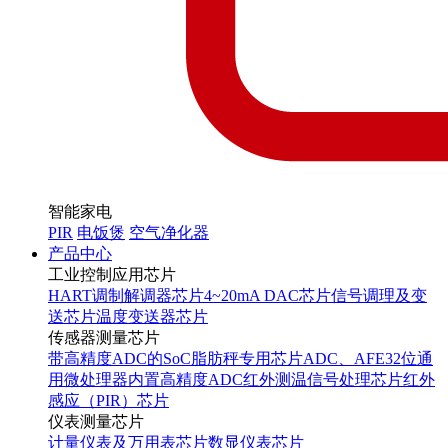
智能家电
PIR
电饭煲
空气净化器
产品中心
工业控制应用芯片
HART调制解调器芯片
4~20mA DAC芯片
信号调理及变
送芯片
温度变送器芯片
传感器测量芯片
带高精度ADC的SoC
脂肪秤专用芯片
ADC、AFE
32位通
用微处理器内置高精度ADC
红外测温信号处理芯片
红外
感应（PIR）芯片
仪表测量芯片
计量仪表及万用表芯片
数显仪表芯片