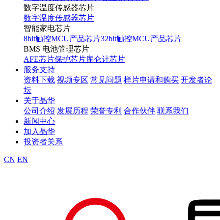
数字温度传感器芯片
数字温度传感器芯片
智能家电芯片
8bit触控MCU产品芯片
32bit触控MCU产品芯片
BMS 电池管理芯片
AFE芯片
保护芯片
库仑计芯片
服务支持
资料下载
视频专区
常见问题
样片申请和购买
开发者论
坛
关于晶华
公司介绍
发展历程
荣誉专利
合作伙伴
联系我们
新闻中心
加入晶华
投资者关系
CN
EN