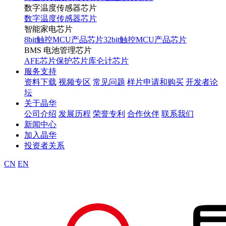
数字温度传感器芯片
数字温度传感器芯片
智能家电芯片
8bit触控MCU产品芯片
32bit触控MCU产品芯片
BMS 电池管理芯片
AFE芯片
保护芯片
库仑计芯片
服务支持
资料下载
视频专区
常见问题
样片申请和购买
开发者论
坛
关于晶华
公司介绍
发展历程
荣誉专利
合作伙伴
联系我们
新闻中心
加入晶华
投资者关系
CN
EN