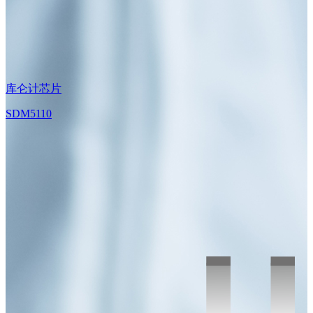
库仑计芯片
SDM5110