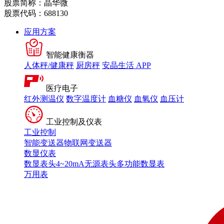
股票简称：晶华微
股票代码：688130
应用方案
智能健康衡器
人体秤/健康秤
厨房秤
安晶生活 APP
医疗电子
红外测温仪
数字温度计
血糖仪
血氧仪
血压计
工业控制及仪表
工业控制
智能变送器
物联网变送器
数显仪表
数显表头
4~20mA无源表头
多功能数显表
万用表