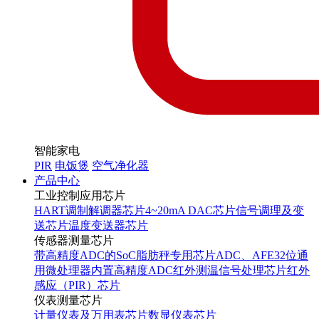
智能家电
PIR
电饭煲
空气净化器
产品中心
工业控制应用芯片
HART调制解调器芯片
4~20mA DAC芯片
信号调理及变
送芯片
温度变送器芯片
传感器测量芯片
带高精度ADC的SoC
脂肪秤专用芯片
ADC、AFE
32位通
用微处理器内置高精度ADC
红外测温信号处理芯片
红外
感应（PIR）芯片
仪表测量芯片
计量仪表及万用表芯片
数显仪表芯片