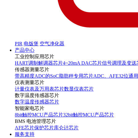
PIR
电饭煲
空气净化器
产品中心
工业控制应用芯片
HART调制解调器芯片
4~20mA DAC芯片
信号调理及变送
传感器测量芯片
带高精度ADC的SoC
脂肪秤专用芯片
ADC、AFE
32位通
仪表测量芯片
计量仪表及万用表芯片
数显仪表芯片
数字温度传感器芯片
数字温度传感器芯片
智能家电芯片
8bit触控MCU产品芯片
32bit触控MCU产品芯片
BMS 电池管理芯片
AFE芯片
保护芯片
库仑计芯片
服务支持