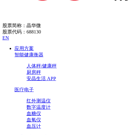
股票简称：晶华微
股票代码：688130
EN
应用方案
智能健康衡器
人体秤/健康秤
厨房秤
安晶生活 APP
医疗电子
红外测温仪
数字温度计
血糖仪
血氧仪
血压计