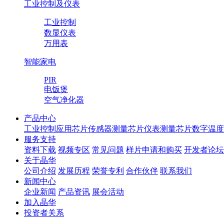
工业控制及仪表
工业控制
数显仪表
万用表
智能家电
PIR
电饭煲
空气净化器
产品中心
工业控制应用芯片
传感器测量芯片
仪表测量芯片
数字温度
服务支持
资料下载
视频专区
常见问题
样片申请和购买
开发者论坛
关于晶华
公司介绍
发展历程
荣誉专利
合作伙伴
联系我们
新闻中心
企业新闻
产品资讯
展会活动
加入晶华
投资者关系