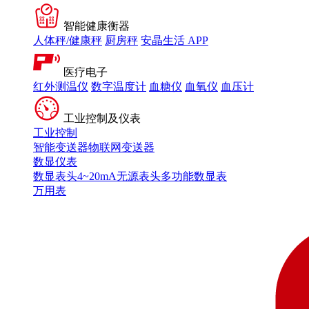
智能健康衡器
人体秤/健康秤
厨房秤
安晶生活 APP
医疗电子
红外测温仪
数字温度计
血糖仪
血氧仪
血压计
工业控制及仪表
工业控制
智能变送器
物联网变送器
数显仪表
数显表头
4~20mA无源表头
多功能数显表
万用表