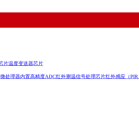
芯片
温度变送器芯片
用微处理器内置高精度ADC
红外测温信号处理芯片
红外感应（PI