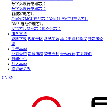
数字温度传感器芯片
数字温度传感器芯片
智能家电芯片
8bit触控MCU产品芯片
32bit触控MCU产品芯片
BMS 电池管理芯片
AFE芯片
保护芯片
库仑计芯片
服务支持
资料下载
视频专区
常见问题
样片申请和购买
开发者论
坛
关于晶华
公司介绍
发展历程
荣誉专利
合作伙伴
联系我们
新闻中心
加入晶华
投资者关系
CN
EN