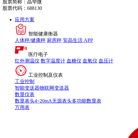
股票简称：晶华微
股票代码：688130
应用方案
智能健康衡器
人体秤/健康秤
厨房秤
安晶生活 APP
医疗电子
红外测温仪
数字温度计
血糖仪
血氧仪
血压计
工业控制及仪表
工业控制
智能变送器
物联网变送器
数显仪表
数显表头
4~20mA无源表头
多功能数显表
万用表