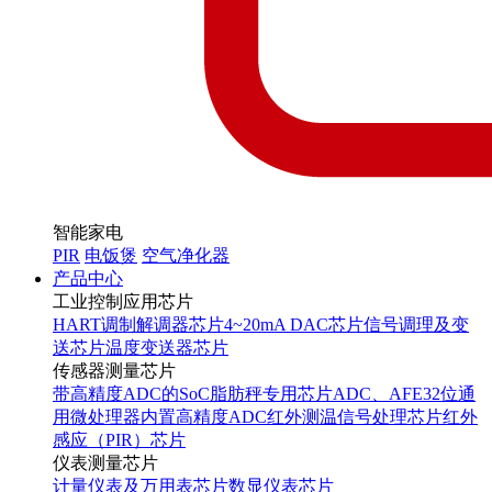
智能家电
PIR
电饭煲
空气净化器
产品中心
工业控制应用芯片
HART调制解调器芯片
4~20mA DAC芯片
信号调理及变
送芯片
温度变送器芯片
传感器测量芯片
带高精度ADC的SoC
脂肪秤专用芯片
ADC、AFE
32位通
用微处理器内置高精度ADC
红外测温信号处理芯片
红外
感应（PIR）芯片
仪表测量芯片
计量仪表及万用表芯片
数显仪表芯片