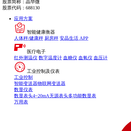
股票简称：晶华微
股票代码：688130
应用方案
智能健康衡器
人体秤/健康秤
厨房秤
安晶生活 APP
医疗电子
红外测温仪
数字温度计
血糖仪
血氧仪
血压计
工业控制及仪表
工业控制
智能变送器
物联网变送器
数显仪表
数显表头
4~20mA无源表头
多功能数显表
万用表