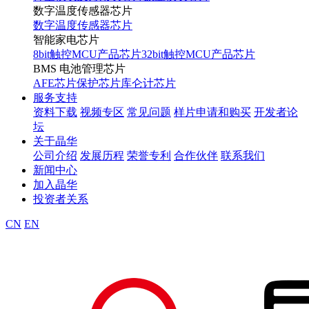
数字温度传感器芯片
数字温度传感器芯片
智能家电芯片
8bit触控MCU产品芯片
32bit触控MCU产品芯片
BMS 电池管理芯片
AFE芯片
保护芯片
库仑计芯片
服务支持
资料下载
视频专区
常见问题
样片申请和购买
开发者论
坛
关于晶华
公司介绍
发展历程
荣誉专利
合作伙伴
联系我们
新闻中心
加入晶华
投资者关系
CN
EN