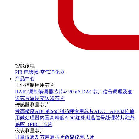
智能家电
PIR
电饭煲
空气净化器
产品中心
工业控制应用芯片
HART调制解调器芯片
4~20mA DAC芯片
信号调理及变
送芯片
温度变送器芯片
传感器测量芯片
带高精度ADC的SoC
脂肪秤专用芯片
ADC、AFE
32位通
用微处理器内置高精度ADC
红外测温信号处理芯片
红外
感应（PIR）芯片
仪表测量芯片
计量仪表及万用表芯片
数显仪表芯片