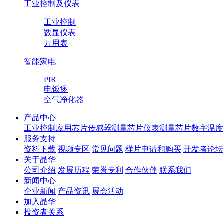
工业控制及仪表
工业控制
数显仪表
万用表
智能家电
PIR
电饭煲
空气净化器
产品中心
工业控制应用芯片
传感器测量芯片
仪表测量芯片
数字温度
服务支持
资料下载
视频专区
常见问题
样片申请和购买
开发者论坛
关于晶华
公司介绍
发展历程
荣誉专利
合作伙伴
联系我们
新闻中心
企业新闻
产品资讯
展会活动
加入晶华
投资者关系