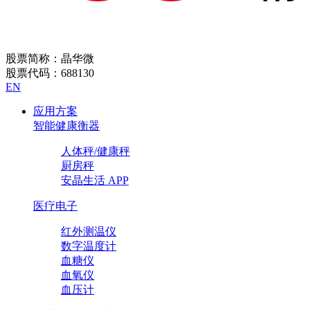
股票简称：晶华微
股票代码：688130
EN
应用方案
智能健康衡器
人体秤/健康秤
厨房秤
安晶生活 APP
医疗电子
红外测温仪
数字温度计
血糖仪
血氧仪
血压计