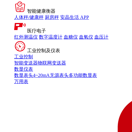
智能健康衡器
人体秤/健康秤
厨房秤
安晶生活 APP
医疗电子
红外测温仪
数字温度计
血糖仪
血氧仪
血压计
工业控制及仪表
工业控制
智能变送器
物联网变送器
数显仪表
数显表头
4~20mA无源表头
多功能数显表
万用表