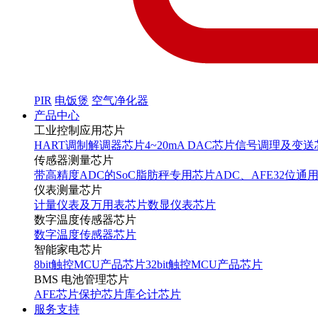
PIR
电饭煲
空气净化器
产品中心
工业控制应用芯片
HART调制解调器芯片
4~20mA DAC芯片
信号调理及变送
传感器测量芯片
带高精度ADC的SoC
脂肪秤专用芯片
ADC、AFE
32位通
仪表测量芯片
计量仪表及万用表芯片
数显仪表芯片
数字温度传感器芯片
数字温度传感器芯片
智能家电芯片
8bit触控MCU产品芯片
32bit触控MCU产品芯片
BMS 电池管理芯片
AFE芯片
保护芯片
库仑计芯片
服务支持