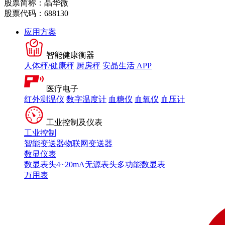
股票简称：晶华微
股票代码：688130
应用方案
智能健康衡器
人体秤/健康秤
厨房秤
安晶生活 APP
医疗电子
红外测温仪
数字温度计
血糖仪
血氧仪
血压计
工业控制及仪表
工业控制
智能变送器
物联网变送器
数显仪表
数显表头
4~20mA无源表头
多功能数显表
万用表