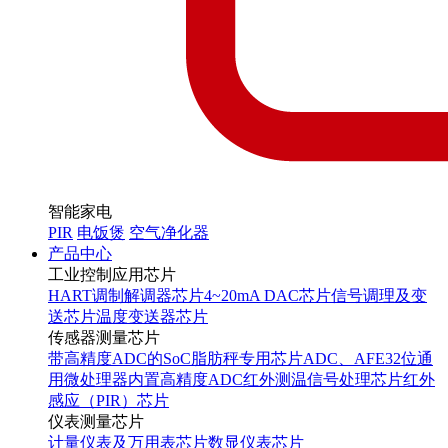
智能家电
PIR
电饭煲
空气净化器
产品中心
工业控制应用芯片
HART调制解调器芯片
4~20mA DAC芯片
信号调理及变
送芯片
温度变送器芯片
传感器测量芯片
带高精度ADC的SoC
脂肪秤专用芯片
ADC、AFE
32位通
用微处理器内置高精度ADC
红外测温信号处理芯片
红外
感应（PIR）芯片
仪表测量芯片
计量仪表及万用表芯片
数显仪表芯片