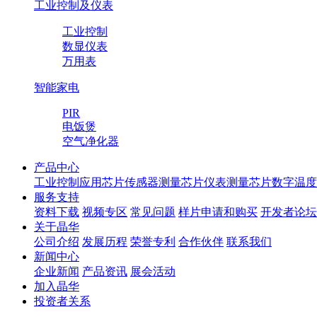
工业控制及仪表
工业控制
数显仪表
万用表
智能家电
PIR
电饭煲
空气净化器
产品中心
工业控制应用芯片
传感器测量芯片
仪表测量芯片
数字温度
服务支持
资料下载
视频专区
常见问题
样片申请和购买
开发者论坛
关于晶华
公司介绍
发展历程
荣誉专利
合作伙伴
联系我们
新闻中心
企业新闻
产品资讯
展会活动
加入晶华
投资者关系