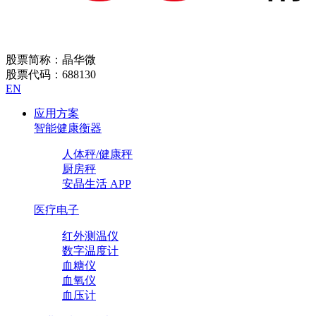
股票简称：晶华微
股票代码：688130
EN
应用方案
智能健康衡器
人体秤/健康秤
厨房秤
安晶生活 APP
医疗电子
红外测温仪
数字温度计
血糖仪
血氧仪
血压计