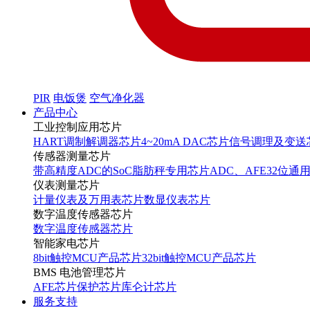
PIR
电饭煲
空气净化器
产品中心
工业控制应用芯片
HART调制解调器芯片
4~20mA DAC芯片
信号调理及变送
传感器测量芯片
带高精度ADC的SoC
脂肪秤专用芯片
ADC、AFE
32位通
仪表测量芯片
计量仪表及万用表芯片
数显仪表芯片
数字温度传感器芯片
数字温度传感器芯片
智能家电芯片
8bit触控MCU产品芯片
32bit触控MCU产品芯片
BMS 电池管理芯片
AFE芯片
保护芯片
库仑计芯片
服务支持