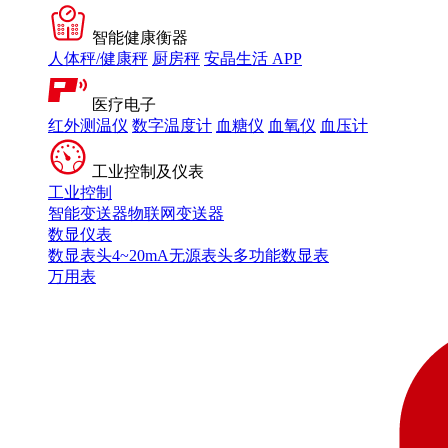
智能健康衡器
人体秤/健康秤
厨房秤
安晶生活 APP
医疗电子
红外测温仪
数字温度计
血糖仪
血氧仪
血压计
工业控制及仪表
工业控制
智能变送器
物联网变送器
数显仪表
数显表头
4~20mA无源表头
多功能数显表
万用表