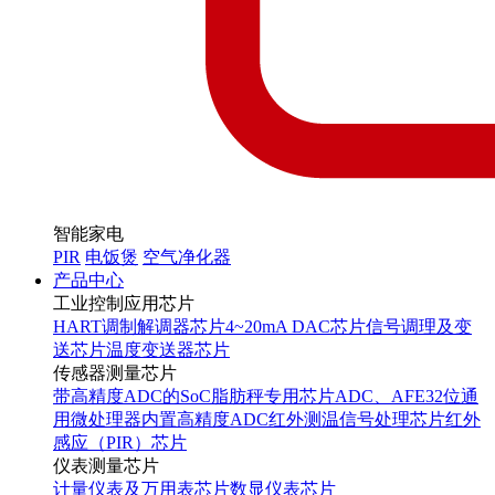
智能家电
PIR
电饭煲
空气净化器
产品中心
工业控制应用芯片
HART调制解调器芯片
4~20mA DAC芯片
信号调理及变
送芯片
温度变送器芯片
传感器测量芯片
带高精度ADC的SoC
脂肪秤专用芯片
ADC、AFE
32位通
用微处理器内置高精度ADC
红外测温信号处理芯片
红外
感应（PIR）芯片
仪表测量芯片
计量仪表及万用表芯片
数显仪表芯片