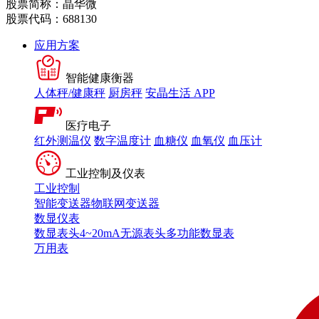
股票简称：晶华微
股票代码：688130
应用方案
智能健康衡器
人体秤/健康秤
厨房秤
安晶生活 APP
医疗电子
红外测温仪
数字温度计
血糖仪
血氧仪
血压计
工业控制及仪表
工业控制
智能变送器
物联网变送器
数显仪表
数显表头
4~20mA无源表头
多功能数显表
万用表