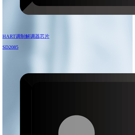
HART调制解调器芯片
SD2085