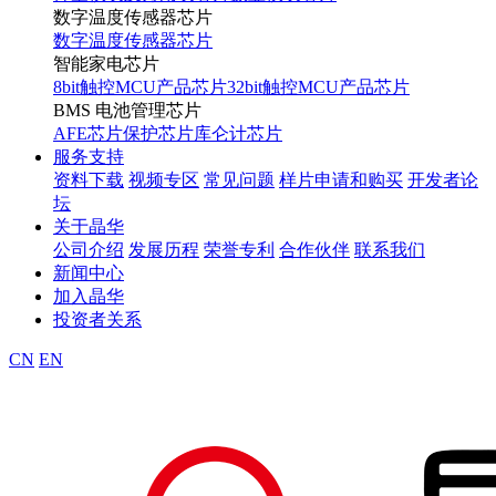
数字温度传感器芯片
数字温度传感器芯片
智能家电芯片
8bit触控MCU产品芯片
32bit触控MCU产品芯片
BMS 电池管理芯片
AFE芯片
保护芯片
库仑计芯片
服务支持
资料下载
视频专区
常见问题
样片申请和购买
开发者论
坛
关于晶华
公司介绍
发展历程
荣誉专利
合作伙伴
联系我们
新闻中心
加入晶华
投资者关系
CN
EN