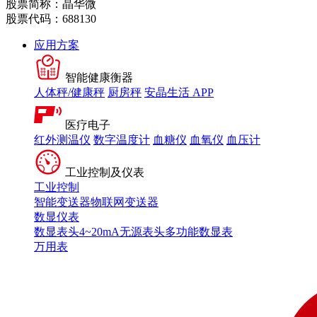
股票简称：晶华微
股票代码：688130
应用方案
智能健康衡器
人体秤/健康秤
厨房秤
安晶生活 APP
医疗电子
红外测温仪
数字温度计
血糖仪
血氧仪
血压计
工业控制及仪表
工业控制
智能变送器
物联网变送器
数显仪表
数显表头
4~20mA无源表头
多功能数显表
万用表