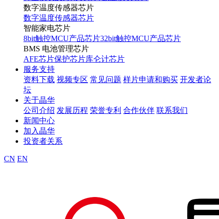
数字温度传感器芯片
数字温度传感器芯片
智能家电芯片
8bit触控MCU产品芯片
32bit触控MCU产品芯片
BMS 电池管理芯片
AFE芯片
保护芯片
库仑计芯片
服务支持
资料下载
视频专区
常见问题
样片申请和购买
开发者论
坛
关于晶华
公司介绍
发展历程
荣誉专利
合作伙伴
联系我们
新闻中心
加入晶华
投资者关系
CN
EN