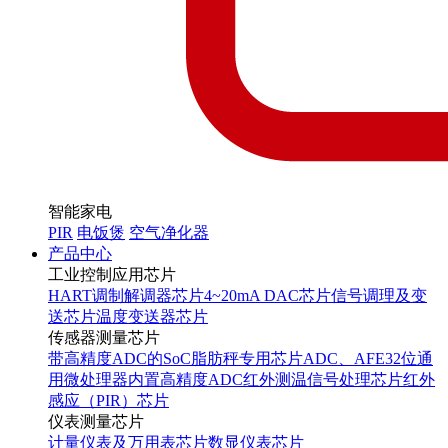
智能家电
PIR
电饭煲
空气净化器
产品中心
工业控制应用芯片
HART调制解调器芯片
4~20mA DAC芯片
信号调理及变
送芯片
温度变送器芯片
传感器测量芯片
带高精度ADC的SoC
脂肪秤专用芯片
ADC、AFE
32位通
用微处理器内置高精度ADC
红外测温信号处理芯片
红外
感应（PIR）芯片
仪表测量芯片
计量仪表及万用表芯片
数显仪表芯片