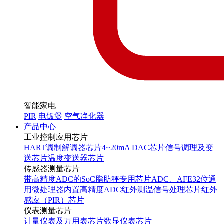
智能家电
PIR
电饭煲
空气净化器
产品中心
工业控制应用芯片
HART调制解调器芯片
4~20mA DAC芯片
信号调理及变
送芯片
温度变送器芯片
传感器测量芯片
带高精度ADC的SoC
脂肪秤专用芯片
ADC、AFE
32位通
用微处理器内置高精度ADC
红外测温信号处理芯片
红外
感应（PIR）芯片
仪表测量芯片
计量仪表及万用表芯片
数显仪表芯片