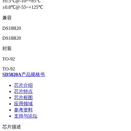
±0.5℃@-10~+85℃
±0.8℃@-55~+125℃
兼容
DS18B20
DS18B20
封装
TO-92
TO-92
SD5820A
产品规格书
芯片介绍
芯片特点
芯片框图
应用领域
参考资料
支持与论坛
芯片描述