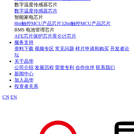
数字温度传感器芯片
数字温度传感器芯片
智能家电芯片
8bit触控MCU产品芯片
32bit触控MCU产品芯片
BMS 电池管理芯片
AFE芯片
保护芯片
库仑计芯片
服务支持
资料下载
视频专区
常见问题
样片申请和购买
开发者论
坛
关于晶华
公司介绍
发展历程
荣誉专利
合作伙伴
联系我们
新闻中心
加入晶华
投资者关系
CN
EN