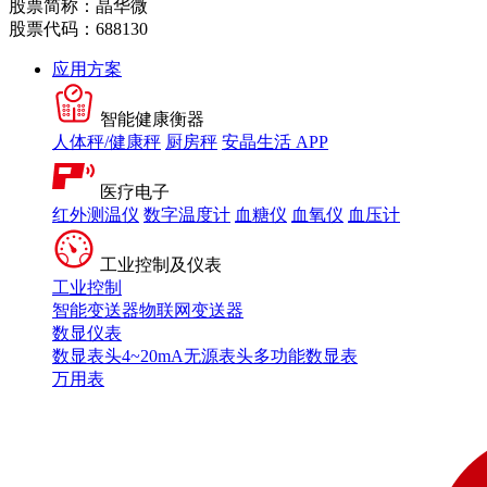
股票简称：晶华微
股票代码：688130
应用方案
智能健康衡器
人体秤/健康秤
厨房秤
安晶生活 APP
医疗电子
红外测温仪
数字温度计
血糖仪
血氧仪
血压计
工业控制及仪表
工业控制
智能变送器
物联网变送器
数显仪表
数显表头
4~20mA无源表头
多功能数显表
万用表